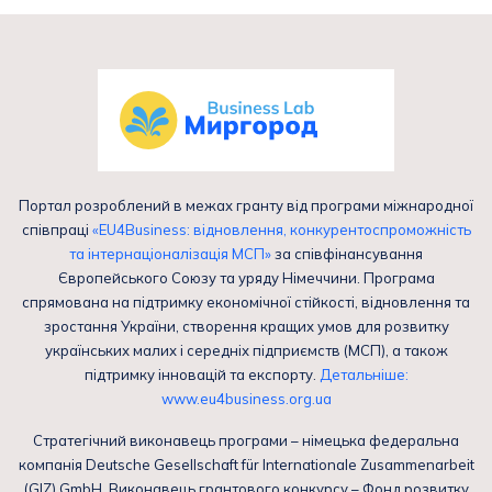
Портал розроблений в межах гранту від програми міжнародної
співпраці
«EU4Business: відновлення, конкурентоспроможність
та інтернаціоналізація МСП»
за співфінансування
Європейського Союзу та уряду Німеччини. Програма
спрямована на підтримку економічної стійкості, відновлення та
зростання України, створення кращих умов для розвитку
українських малих і середніх підприємств (МСП), а також
підтримку інновацій та експорту.
Детальніше:
www.eu4business.org.ua
Стратегічний виконавець програми – німецька федеральна
компанія Deutsche Gesellschaft für Internationale Zusammenarbeit
(GIZ) GmbH. Виконавець грантового конкурсу – Фонд розвитку