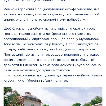
відображають національний колорит.
Мешканці громади є поціновувачами еко-фермерства, яке
не лише забезпечує якісні продукти для споживачів, але й
сприяє екологічному та економічному добробуту.
Щоб ближче познайомитися з історією та архітектурою
громади, можна завітати до Краєзнавчого музею, який
розташований у Миргороді, або ж до палацу Муравйових-
Апостолів, що знаходиться у Хомутці. Палац знаходиться
посеред пейзажного парку, який є одним із чотирьох на
Полтавщині парків-пам’яток садово-паркового мистецтва
загальнодержавного значення, де зростають більш, ніж
двохсотлітні дерева. А саме село Хомутець було занесено
Київським науково-дослідним інститутом
пам’яткоохоронних досліджень до Переліку найважливіших
історичних сіл України та їхніх пам’яток.