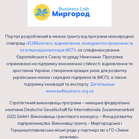
Портал розроблений в межах гранту від програми міжнародної
співпраці
«EU4Business: відновлення, конкурентоспроможність
та інтернаціоналізація МСП»
за співфінансування
Європейського Союзу та уряду Німеччини. Програма
спрямована на підтримку економічної стійкості, відновлення та
зростання України, створення кращих умов для розвитку
українських малих і середніх підприємств (МСП), а також
підтримку інновацій та експорту.
Детальніше:
www.eu4business.org.ua
Стратегічний виконавець програми – німецька федеральна
компанія Deutsche Gesellschaft für Internationale Zusammenarbeit
(GIZ) GmbH. Виконавець грантового конкурсу – Фонд розвитку
підприємництва. Виконавці гранту – Миргородська і
Горішньоплавнівська міські ради у партнерстві з ГО «Зміни
можливі».