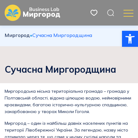
Відкри
Миргород
•
Сучасна Миргородщина
Сучасна Миргородщина
Миргородська міська територіальна громада – громада у
Полтавській області, відома цілющою водою, неймовірними
краєвидами, багатою історично-культурною спадщиною,
закарбованою у творах Миколи Гоголя.
Миргород – один із найбільш давніх населених пунктів на
території Лівобережної України. За легендою, назву місто
отримало через те, що саме у ньому сусідні народи та