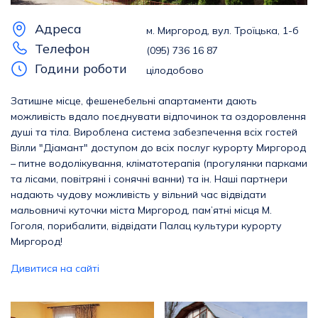
Адреса
м. Миргород, вул. Троїцька, 1-б
Телефон
(095) 736 16 87
Години роботи
цілодобово
Затишне місце, фешенебельні апартаменти дають
можливість вдало поєднувати відпочинок та оздоровлення
душі та тіла. Вироблена система забезпечення всіх гостей
Вілли "Діамант" доступом до всіх послуг курорту Миргород
– питне водолікування, кліматотерапія (прогулянки парками
та лісами, повітряні і сонячні ванни) та ін. Наші партнери
надають чудову можливість у вільний час відвідати
мальовничі куточки міста Миргород, пам’ятні місця М.
Гоголя, порибалити, відвідати Палац культури курорту
Миргород!
Дивитися на сайті