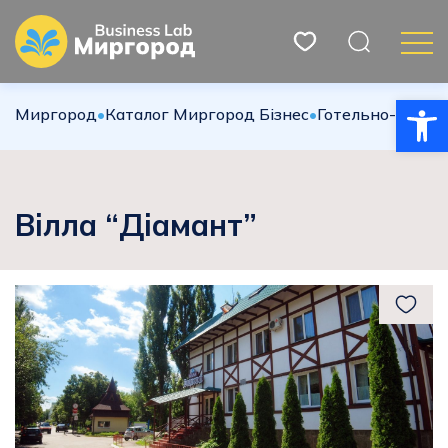
Відкри
Миргород
•
Каталог Миргород Бізнес
•
Готельно-ресто
Вілла “Діамант”