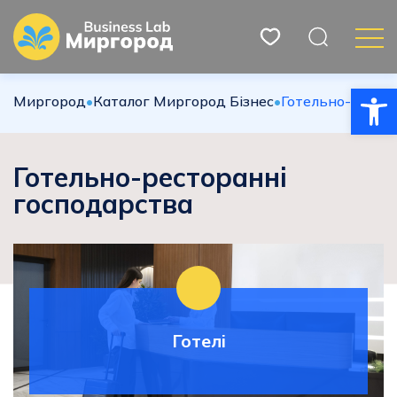
Відкри
Миргород
•
Каталог Миргород Бізнес
•
Готельно-ресто
Готельно-ресторанні
господарства
Готелі