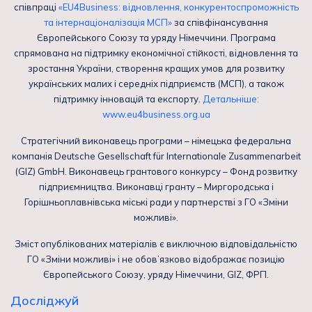
співпраці
«EU4Business: відновлення, конкурентоспроможність
та інтернаціоналізація МСП»
за співфінансування
Європейського Союзу та уряду Німеччини. Програма
спрямована на підтримку економічної стійкості, відновлення та
зростання України, створення кращих умов для розвитку
українських малих і середніх підприємств (МСП), а також
підтримку інновацій та експорту.
Детальніше:
www.eu4business.org.ua
Стратегічний виконавець програми – німецька федеральна
компанія Deutsche Gesellschaft für Internationale Zusammenarbeit
(GIZ) GmbH. Виконавець грантового конкурсу – Фонд розвитку
підприємництва. Виконавці гранту – Миргородська і
Горішньоплавнівська міські ради у партнерстві з ГО «Зміни
можливі».
Зміст опублікованих матеріалів є виключною відповідальністю
ГО «Зміни можливі» і не обов’язково відображає позицію
Європейського Союзу, уряду Німеччини, GIZ, ФРП.
Досліджуй