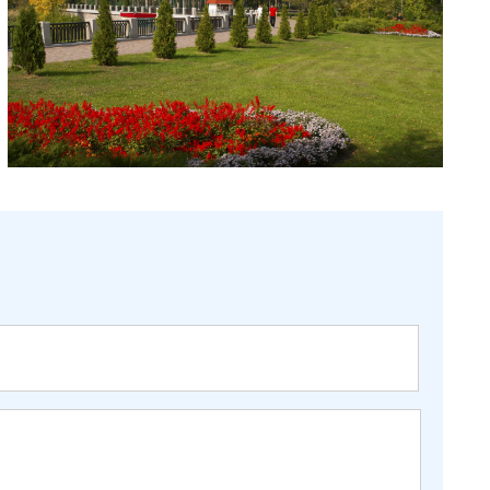
в кращих європейських клініках.