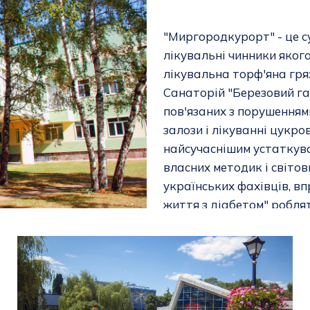
"Миргородкурорт" - це с
лікувальні чинники якого
лікувальна торф'яна гря
Санаторій "Березовий гай
пов'язаних з порушенням
залози і лікуванні цукр
найсучаснішим устаткув
власних методик і світов
українських фахівців, 
життя з діабетом" робля
національного рівня вис
діабетом. Тому саме тут
санаторно-курортної реа
навіть зарубіжні партне
найсучаснішого устаткув