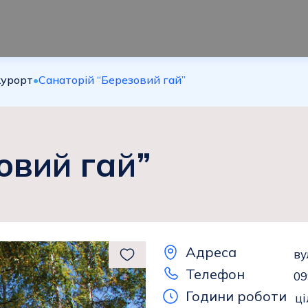
урорт
•
Санаторій “Березовий гай”
овий гай”
Адреса
ву
Телефон
09
Години роботи
ц