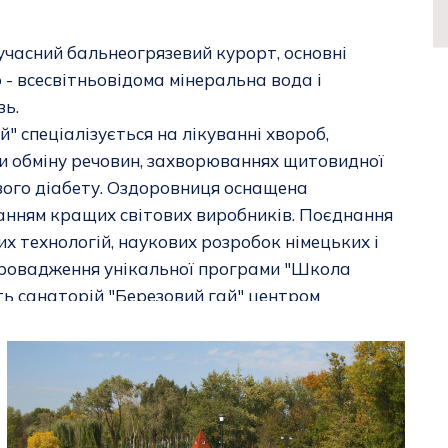
учасний бальнеогрязевий курорт, основні
 - всесвітньовідома мінеральна вода і
зь.
" спеціалізується на лікуванні хвороб,
и обміну речовин, захворюваннях щитовидної
ового діабету. Оздоровниця оснащена
анням кращих світових виробників. Поєднання
их технологій, наукових розробок німецьких і
впровадження унікальної програми "Школа
ть санаторій "Березовий гай" центром
окоефективної реабілітації хворих з цукровим
 створений єдиний Всеукраїнський центр
білітації хворих на цукровий діабет. Сьогодні
ри визнають, що такого комплексу
ання і ефективних методик, зібраного в одному