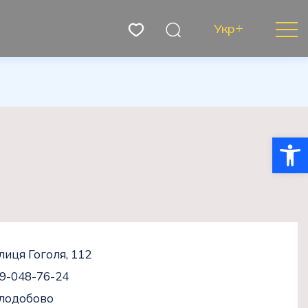
Укр
Відкри
лиця Гоголя, 112
9-048-76-24
ілодобово