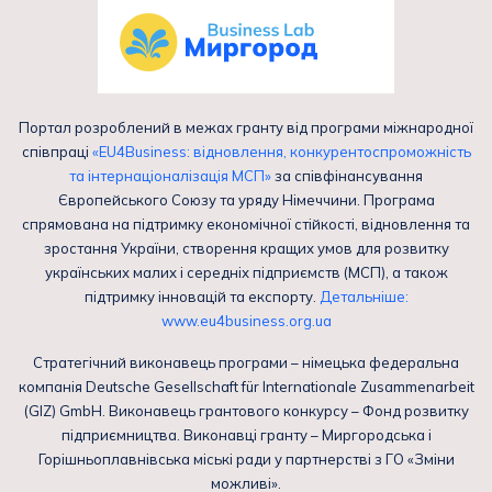
Портал розроблений в межах гранту від програми міжнародної
співпраці
«EU4Business: відновлення, конкурентоспроможність
та інтернаціоналізація МСП»
за співфінансування
Європейського Союзу та уряду Німеччини. Програма
спрямована на підтримку економічної стійкості, відновлення та
зростання України, створення кращих умов для розвитку
українських малих і середніх підприємств (МСП), а також
підтримку інновацій та експорту.
Детальніше:
www.eu4business.org.ua
Стратегічний виконавець програми – німецька федеральна
компанія Deutsche Gesellschaft für Internationale Zusammenarbeit
(GIZ) GmbH. Виконавець грантового конкурсу – Фонд розвитку
підприємництва. Виконавці гранту – Миргородська і
Горішньоплавнівська міські ради у партнерстві з ГО «Зміни
можливі».