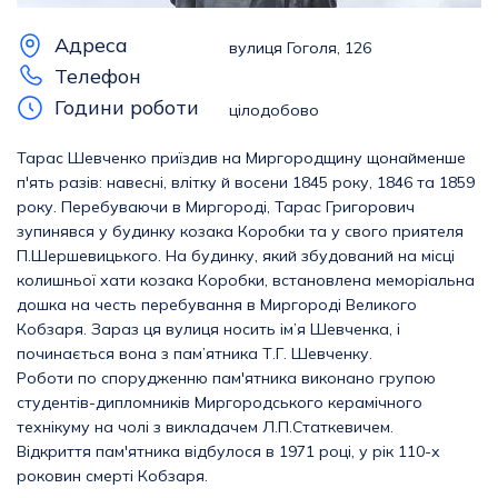
Адреса
вулиця Гоголя, 126
Телефон
Години роботи
цілодобово
Тарас Шевченко приїздив на Миргородщину щонайменше
п'ять разів: навесні, влітку й восени 1845 року, 1846 та 1859
року. Перебуваючи в Миргороді, Тарас Григорович
зупинявся у будинку козака Коробки та у свого приятеля
П.Шершевицького. На будинку, який збудований на місці
колишньої хати козака Коробки, встановлена меморіальна
дошка на честь перебування в Миргороді Великого
Кобзаря. Зараз ця вулиця носить ім’я Шевченка, і
починається вона з пам’ятника Т.Г. Шевченку.
Роботи по спорудженню пам'ятника виконано групою
студентів-дипломників Миргородського керамічного
технікуму на чолі з викладачем Л.П.Статкевичем.
Відкриття пам'ятника відбулося в 1971 році, у рік 110-х
роковин смерті Кобзаря.