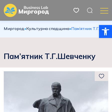
Відкри
Миргород
•
Культурна спадщина
•
Пам’ятник Т.Г.Шевч
Пам’ятник Т.Г.Шевченку