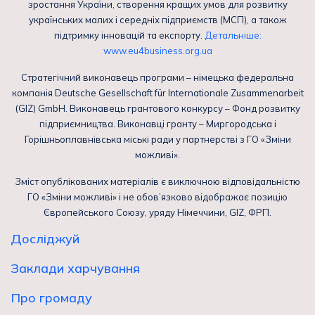
зростання України, створення кращих умов для розвитку
українських малих і середніх підприємств (МСП), а також
підтримку інновацій та експорту.
Детальніше:
www.eu4business.org.ua
Стратегічний виконавець програми – німецька федеральна
компанія Deutsche Gesellschaft für Internationale Zusammenarbeit
(GIZ) GmbH. Виконавець грантового конкурсу – Фонд розвитку
підприємництва. Виконавці гранту – Миргородська і
Горішньоплавнівська міські ради у партнерстві з ГО «Зміни
можливі».
Зміст опублікованих матеріалів є виключною відповідальністю
ГО «Зміни можливі» і не обов’язково відображає позицію
Європейського Союзу, уряду Німеччини, GIZ, ФРП.
Досліджуй
Заклади харчування
Про громаду