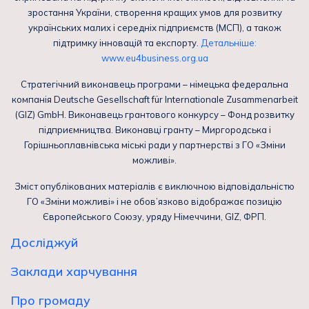
зростання України, створення кращих умов для розвитку
українських малих і середніх підприємств (МСП), а також
підтримку інновацій та експорту.
Детальніше:
www.eu4business.org.ua
Стратегічний виконавець програми – німецька федеральна
компанія Deutsche Gesellschaft für Internationale Zusammenarbeit
(GIZ) GmbH. Виконавець грантового конкурсу – Фонд розвитку
підприємництва. Виконавці гранту – Миргородська і
Горішньоплавнівська міські ради у партнерстві з ГО «Зміни
можливі».
Зміст опублікованих матеріалів є виключною відповідальністю
ГО «Зміни можливі» і не обов’язково відображає позицію
Європейського Союзу, уряду Німеччини, GIZ, ФРП.
Досліджуй
Заклади харчування
Про громаду