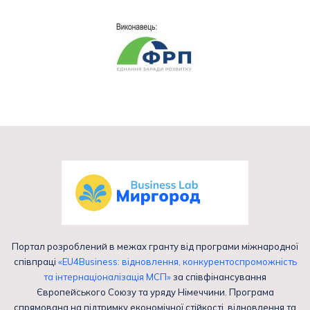
Портал розроблений в межах гранту від програми міжнародної
співпраці
«EU4Business: відновлення, конкурентоспроможність
та інтернаціоналізація МСП»
за співфінансування
Європейського Союзу та уряду Німеччини. Програма
спрямована на підтримку економічної стійкості, відновлення та