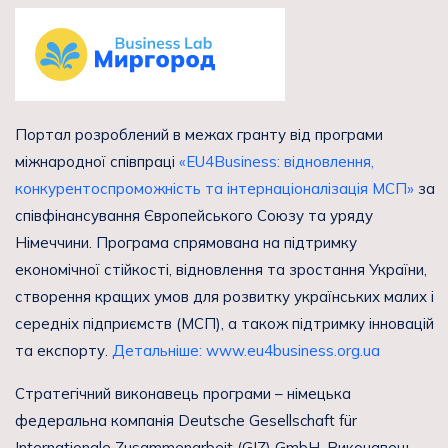
Портал розроблений в межах гранту від програми
міжнародної співпраці
«EU4Business: відновлення,
конкурентоспроможність та інтернаціоналізація МСП»
за
співфінансування Європейського Союзу та уряду
Німеччини. Програма спрямована на підтримку
економічної стійкості, відновлення та зростання України,
створення кращих умов для розвитку українських малих і
середніх підприємств (МСП), а також підтримку інновацій
та експорту.
Детальніше: www.eu4business.org.ua
Стратегічний виконавець програми – німецька
федеральна компанія Deutsche Gesellschaft für
Internationale Zusammenarbeit (GIZ) GmbH. Виконавець