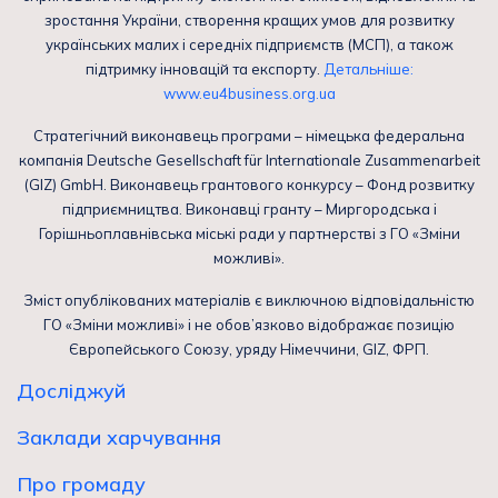
зростання України, створення кращих умов для розвитку
українських малих і середніх підприємств (МСП), а також
підтримку інновацій та експорту.
Детальніше:
www.eu4business.org.ua
Стратегічний виконавець програми – німецька федеральна
компанія Deutsche Gesellschaft für Internationale Zusammenarbeit
(GIZ) GmbH. Виконавець грантового конкурсу – Фонд розвитку
підприємництва. Виконавці гранту – Миргородська і
Горішньоплавнівська міські ради у партнерстві з ГО «Зміни
можливі».
Зміст опублікованих матеріалів є виключною відповідальністю
ГО «Зміни можливі» і не обов’язково відображає позицію
Європейського Союзу, уряду Німеччини, GIZ, ФРП.
Досліджуй
Заклади харчування
Про громаду