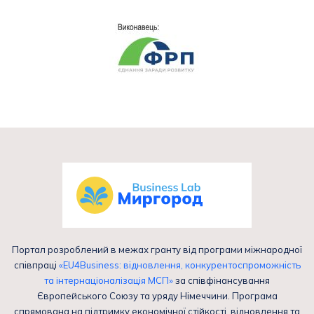
Портал розроблений в межах гранту від програми міжнародної
співпраці
«EU4Business: відновлення, конкурентоспроможність
та інтернаціоналізація МСП»
за співфінансування
Європейського Союзу та уряду Німеччини. Програма
спрямована на підтримку економічної стійкості, відновлення та