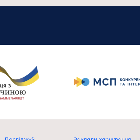
Досліджуй
Заклади харчування