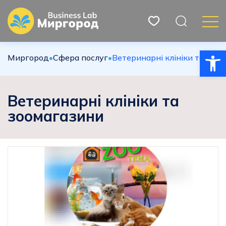
Відкри
Миргород
•
Сфера послуг
•
Ветеринарні клініки та зоо
Ветеринарні клініки та
зоомагазини