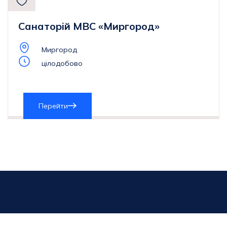
Санаторій МВС «Миргород»
Миргород
цілодобово
Перейти