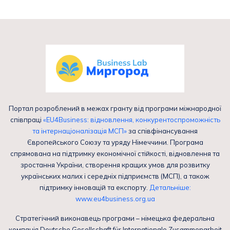
Портал розроблений в межах гранту від програми міжнародної
співпраці
«EU4Business: відновлення, конкурентоспроможність
та інтернаціоналізація МСП»
за співфінансування
Європейського Союзу та уряду Німеччини. Програма
спрямована на підтримку економічної стійкості, відновлення та
зростання України, створення кращих умов для розвитку
українських малих і середніх підприємств (МСП), а також
підтримку інновацій та експорту.
Детальніше:
www.eu4business.org.ua
Стратегічний виконавець програми – німецька федеральна
компанія Deutsche Gesellschaft für Internationale Zusammenarbeit