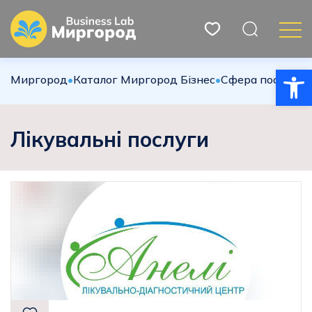
Відкри
Миргород
•
Каталог Миргород Бізнес
•
Сфера послуг
•
Л
Лікувальні послуги