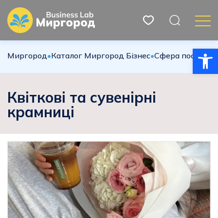
Відкри
Миргород
•
Каталог Миргород Бізнес
•
Сфера послуг
•
К
Квіткові та сувенірні
крамниці