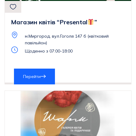
Магазин квітів “Presental
”
м.Миргород, вул.Гоголя 147 б (квітковий
павільйон)
Щоденно з 07:00-18:00
Перейти