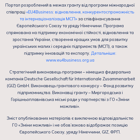
Портал розроблений в межах гранту від програми міжнародної
співпраці
«EU4Business: відновлення, конкурентоспроможність
та інтернаціоналізація МСП»
за співфінансування
Європейського Союзу та уряду Німеччини. Програма
спрямована на підтримку економічної стійкості, відновлення та
зростання України, створення кращих умов для розвитку
українських малих і середніх підприємств (МСП), а також
підтримку інновацій та експорту.
Детальніше:
www.eu4business.org.ua
Стратегічний виконавець програми – німецька федеральна
компанія Deutsche Gesellschaft für Internationale Zusammenarbeit
(GIZ) GmbH. Виконавець грантового конкурсу – Фонд розвитку
підприємництва. Виконавці гранту – Миргородська і
Горішньоплавнівська міські ради у партнерстві з ГО «Зміни
можливі».
Зміст опублікованих матеріалів є виключною відповідальністю
ГО «Зміни можливі» і не обов’язково відображає позицію
Європейського Союзу, уряду Німеччини, GIZ, ФРП.