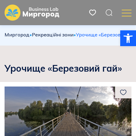
Відкри
Миргород
•
Рекреаційні зони
•
Урочище «Березовий гай
Урочище «Березовий гай»