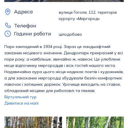
Адреса
вулиця Гоголя, 112, територія
курорту «Миргород»
Телефон
Години роботи
цілодобово
Парк закладений в 1934 році. Зараз це ландшафтний
заказник місцевого значення. Дендропарк прекрасний у всі
пори року, а найбільше, звичайно ж, навесні. Це улюблене
місце відпочинку миргородців і всіх гостей нашого міста.
Надзвичайна аура цього місця надихає поетів і художників,
а для закоханих миргородці збудували безліч комфортних
лавочок і затишних доріжок. Урочище виходить на ставок,
обладнаний місцями для риболовлі та пікніків.
Віртуальний тур
Дивитися на мапі