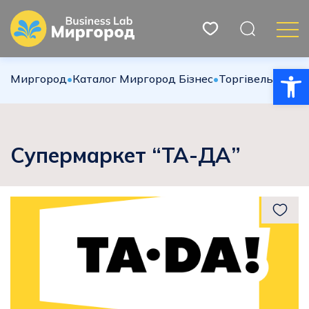
Відкри
Миргород
•
Каталог Миргород Бізнес
•
Торгівельна сф
Супермаркет “ТА-ДА”