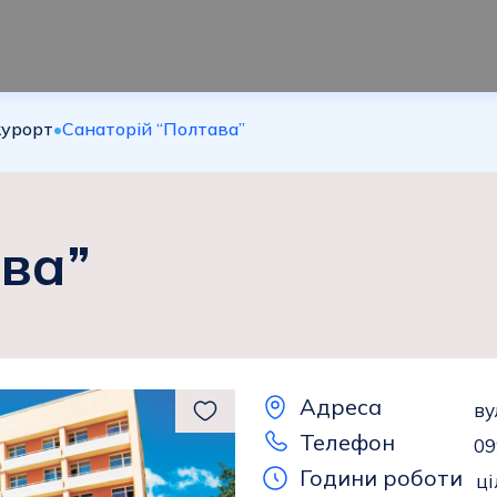
урорт
•
Санаторій “Полтава”
ава”
Адреса
ву
Телефон
09
Години роботи
ц