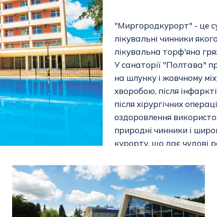
"Миргородкурорт" - це с
лікувальні чинники якого
лікувальна торф'яна гря
У санаторії "Полтава" п
на шлунку і жовчному міх
хворобою, після інфаркт
після хірургічних операц
оздоровлення використов
природні чинники і широ
курорту, що дає чудові 
захворювання системи опор
оперативних втручань.
Дивитися на сайті
Дивитися на мапі