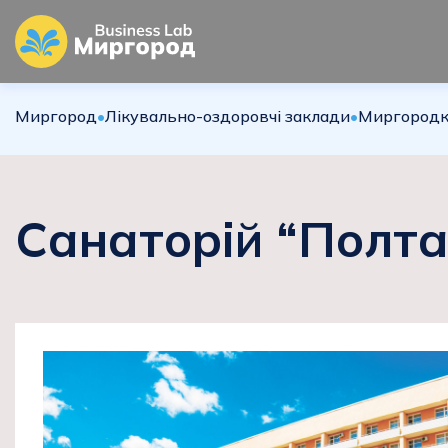
Миргород
•
Лікувально-оздоровчі заклади
•
Миргородк
Санаторій “Полт