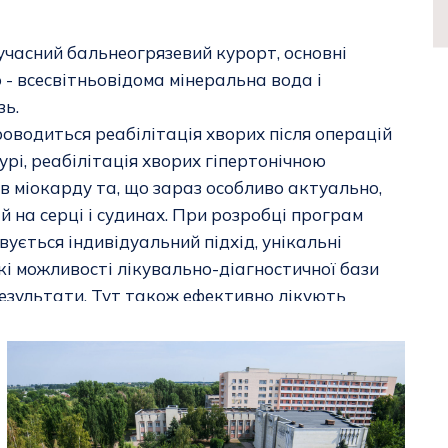
учасний бальнеогрязевий курорт, основні
 - всесвітньовідома мінеральна вода і
зь.
роводиться реабілітація хворих після операцій
урі, реабілітація хворих гіпертонічною
ів міокарду та, що зараз особливо актуально,
ій на серці і судинах. При розробці програм
ується індивідуальний підхід, унікальні
кі можливості лікувально-діагностичної бази
результати. Тут також ефективно лікують
и і руху, у тому числі, після травм і