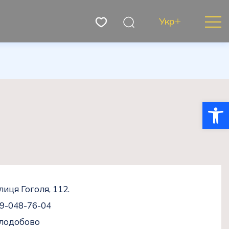
Укр
Відкри
лиця Гоголя, 112.
9-048-76-04
ілодобово