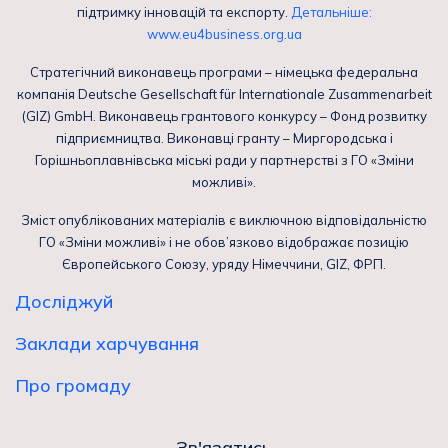
підтримку інновацій та експорту.
Детальніше:
www.eu4business.org.ua
Стратегічний виконавець програми – німецька федеральна
компанія Deutsche Gesellschaft für Internationale Zusammenarbeit
(GIZ) GmbH. Виконавець грантового конкурсу – Фонд розвитку
підприємництва. Виконавці гранту – Миргородська і
Горішньоплавнівська міські ради у партнерстві з ГО «Зміни
можливі».
Зміст опублікованих матеріалів є виключною відповідальністю
ГО «Зміни можливі» і не обов’язково відображає позицію
Європейського Союзу, уряду Німеччини, GIZ, ФРП.
Досліджуй
Заклади харчування
Про громаду
Зв'язатись