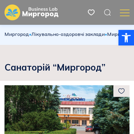
Відкри
Миргород
•
Лікувально-оздоровчі заклади
•
Миргородк
Санаторій “Миргород”