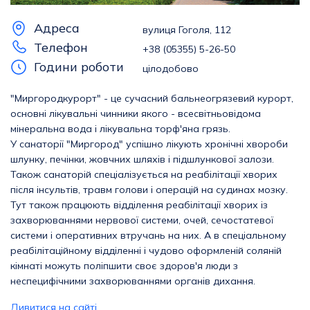
Адреса
вулиця Гоголя, 112
Телефон
+38 (05355) 5-26-50
Години роботи
цілодобово
"Миргородкурорт" - це сучасний бальнеогрязевий курорт,
основні лікувальні чинники якого - всесвітньовідома
мінеральна вода і лікувальна торф'яна грязь.
У санаторії "Миргород" успішно лікують хронічні хвороби
шлунку, печінки, жовчних шляхів і підшлункової залози.
Також санаторій спеціалізується на реабілітації хворих
після інсультів, травм голови і операцій на судинах мозку.
Тут також працюють відділення реабілітації хворих із
захворюваннями нервової системи, очей, сечостатевої
системи і оперативних втручань на них. А в спеціальному
реабілітаційному відділенні і чудово оформленій соляній
кімнаті можуть поліпшити своє здоров'я люди з
неспецифічними захворюваннями органів дихання.
Дивитися на сайті