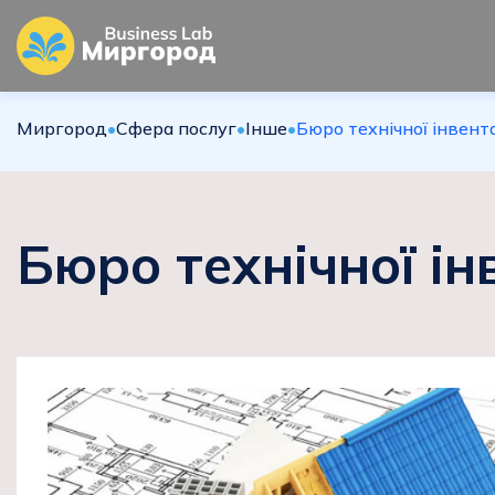
Миргород
•
Сфера послуг
•
Інше
•
Бюро технічної інвент
Бюро технічної ін