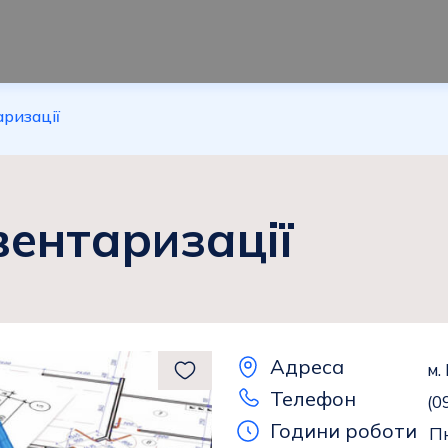
аризації
вентаризації
Адреса
м.
Телефон
(0
Години роботи
Пн