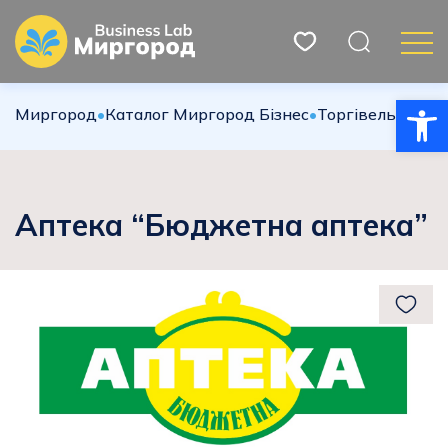
Відкри
Миргород
•
Каталог Миргород Бізнес
•
Торгівельна сф
Аптека “Бюджетна аптека”