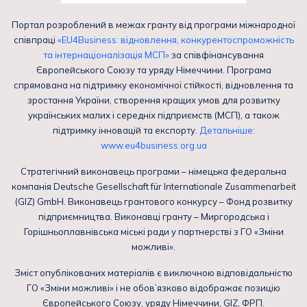
Портал розроблений в межах гранту від програми міжнародної
співпраці
«EU4Business: відновлення, конкурентоспроможність
та інтернаціоналізація МСП»
за співфінансування
Європейського Союзу та уряду Німеччини. Програма
спрямована на підтримку економічної стійкості, відновлення та
зростання України, створення кращих умов для розвитку
українських малих і середніх підприємств (МСП), а також
підтримку інновацій та експорту.
Детальніше:
www.eu4business.org.ua
Стратегічний виконавець програми – німецька федеральна
компанія Deutsche Gesellschaft für Internationale Zusammenarbeit
(GIZ) GmbH. Виконавець грантового конкурсу – Фонд розвитку
підприємництва. Виконавці гранту – Миргородська і
Горішньоплавнівська міські ради у партнерстві з ГО «Зміни
можливі».
Зміст опублікованих матеріалів є виключною відповідальністю
ГО «Зміни можливі» і не обов’язково відображає позицію
Європейського Союзу, уряду Німеччини, GIZ, ФРП.