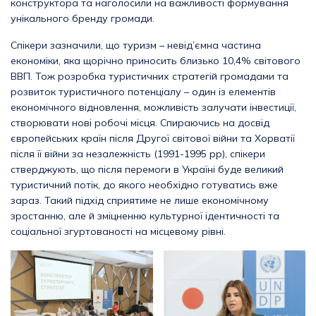
конструктора та наголосили на важливості формування
унікального бренду громади.
Спікери зазначили, що туризм – невід’ємна частина
економіки, яка щорічно приносить близько 10,4% світового
ВВП. Тож розробка туристичних стратегій громадами та
розвиток туристичного потенціалу – один із елементів
економічного відновлення, можливість залучати інвестиції,
створювати нові робочі місця. Спираючись на досвід
європейських країн після Другої світової війни та Хорватії
після її війни за незалежність (1991-1995 рр), спікери
стверджують, що після перемоги в Україні буде великий
туристичний потік, до якого необхідно готуватись вже
зараз. Такий підхід сприятиме не лише економічному
зростанню, але й зміцненню культурної ідентичності та
соціальної згуртованості на місцевому рівні.