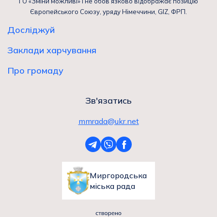
ГО «Зміни можливі» і не обов’язково відображає позицію
Європейського Союзу, уряду Німеччини, GIZ, ФРП.
Досліджуй
Заклади харчування
Про громаду
Зв'язатись
mmrada@ukr.net
Миргородська
міська рада