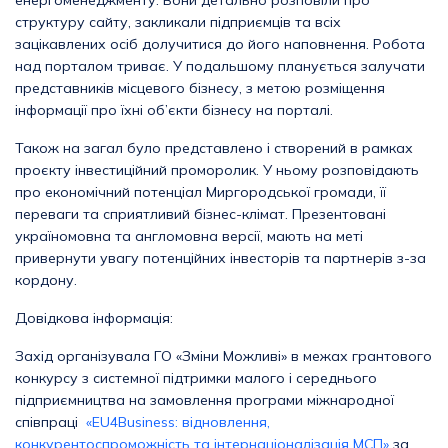
енергоменеджменту. Вони детально розповіли про
структуру сайту, закликали підприємців та всіх
зацікавлених осіб долучитися до його наповнення. Робота
над порталом триває. У подальшому планується залучати
представників місцевого бізнесу, з метою розміщення
інформації про їхні об’єкти бізнесу на порталі.
Також на загал було представлено і створений в рамках
проєкту інвестиційний проморолик. У ньому розповідають
про економічний потенціал Миргородської громади, її
переваги та сприятливий бізнес-клімат. Презентовані
україномовна та англомовна версії, мають на меті
привернути увагу потенційних інвесторів та партнерів з-за
кордону.
Довідкова інформація:
Захід організувала ГО «Зміни Можливі» в межах грантового
конкурсу з системної підтримки малого і середнього
підприємництва на замовлення програми міжнародної
співпраці
«EU4Business: відновлення,
конкурентоспроможність та інтернаціоналізація МСП»
за