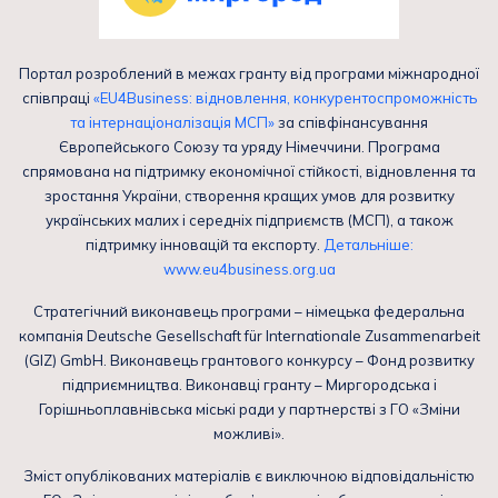
Портал розроблений в межах гранту від програми міжнародної
співпраці
«EU4Business: відновлення, конкурентоспроможність
та інтернаціоналізація МСП»
за співфінансування
Європейського Союзу та уряду Німеччини. Програма
спрямована на підтримку економічної стійкості, відновлення та
зростання України, створення кращих умов для розвитку
українських малих і середніх підприємств (МСП), а також
підтримку інновацій та експорту.
Детальніше:
www.eu4business.org.ua
Стратегічний виконавець програми – німецька федеральна
компанія Deutsche Gesellschaft für Internationale Zusammenarbeit
(GIZ) GmbH. Виконавець грантового конкурсу – Фонд розвитку
підприємництва. Виконавці гранту – Миргородська і
Горішньоплавнівська міські ради у партнерстві з ГО «Зміни
можливі».
Зміст опублікованих матеріалів є виключною відповідальністю