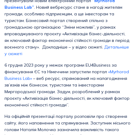
презентували новий електронний портал
“Myrhorod
Business Lab”
. Новий вебресурс стане в нагоді жителям
громади, особливо підприємцям, а ще інвесторам та
туристам. Бізнесовий портал створений спільно з
громадською організацією “Зміни можливі”, у рамках
впроваджуваного проєкту «Активізація бізнес-діяльності,
як ключовий фактор економічної стійкості громади в період
воєнного стану». Докладніше – у відео сюжеті.
Детальніше
у сюжеті
6 грудня 2023 року у межах програми EU4Business за
фінансування ЄС та Німеччини запустили портал
«Myrhorod
Business Lab»
– веб ресурс, спрямований на налагодження
зв’язків між бізнесом, туристами та інвесторами
Миргородської громади. Задум, розроблений у рамках
проєкту «Активізація бізнес-діяльності, як ключовий фактор
економічної стійкості громади”.
На офіційній презентації порталу розповіли про створення
сайту, його наповнення та спрямування. Заступник міського
голови Наталія Молочко зазначила важливість такого