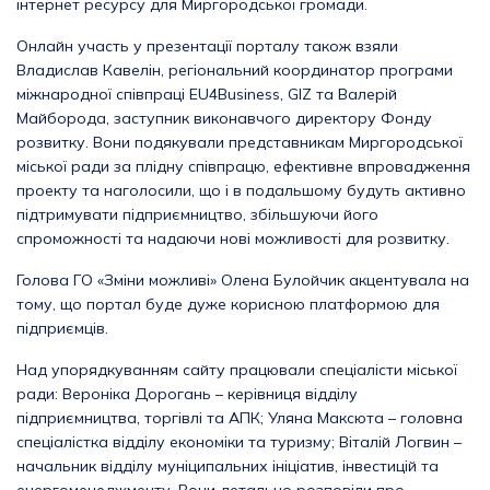
інтернет ресурсу для Миргородської громади.
Онлайн участь у презентації порталу також взяли
Владислав Кавелін, регіональний координатор програми
міжнародної співпраці EU4Business, GIZ та Валерій
Майборода, заступник виконавчого директору Фонду
розвитку. Вони подякували представникам Миргородської
міської ради за плідну співпрацю, ефективне впровадження
проекту та наголосили, що і в подальшому будуть активно
підтримувати підприємництво, збільшуючи його
спроможності та надаючи нові можливості для розвитку.
Голова ГО «Зміни можливі» Олена Булойчик акцентувала на
тому, що портал буде дуже корисною платформою для
підприємців.
Над упорядкуванням сайту працювали спеціалісти міської
ради: Вероніка Дорогань – керівниця відділу
підприємництва, торгівлі та АПК; Уляна Максюта – головна
спеціалістка відділу економіки та туризму; Віталій Логвин –
начальник відділу муніципальних ініціатив, інвестицій та