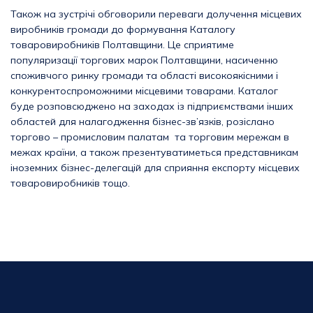
Також на зустрічі обговорили переваги долучення місцевих
виробників громади до формування Каталогу
товаровиробників Полтавщини. Це сприятиме
популяризації торгових марок Полтавщини, насиченню
споживчого ринку громади та області високоякісними і
конкурентоспроможними місцевими товарами. Каталог
буде розповсюджено на заходах із підприємствами інших
областей для налагодження бізнес-зв’язків, розіслано
торгово – промисловим палатам та торговим мережам в
межах країни, а також презентуватиметься представникам
іноземних бізнес-делегацій для сприяння експорту місцевих
товаровиробників тощо.