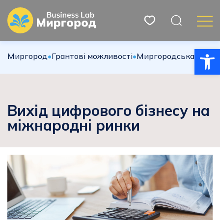
Відкри
Миргород
•
Грантові можливості
•
Миргородська міська
Вихід цифрового бізнесу на
міжнародні ринки