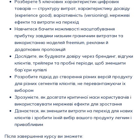
Розберете 5 ключових характеристик цифрових
товарів — структуру витрат, характеристику досвіду
(experience good), варіативність (versioning), мережеві
ефекти та витрати на перехід
Навчитеся бачити можливості масштабування
прибутку завдяки низьким граничним витратам та
використанню моделей freemium, реклами й
додаткових пропозицій
Дослідите, як будувати довіру через брендинг, відгуки
клієнтів, трейлери та пробні періоди, щоб зменшити
бар’єри купівлі
Розробите підхід до створення різних версій продукту
для різних сегментів клієнтів, не перевантажуючи їх
вибором
Зрозумієте, як досягати критичної маси користувачів і
використовувати мережеві ефекти для зростання
Дізнаєтеся, як зменшити витрати на перехід для нових
клієнтів і зробити їхній вибір вашого продукту легким і
привабливим
Після завершення курсу ви зможете: