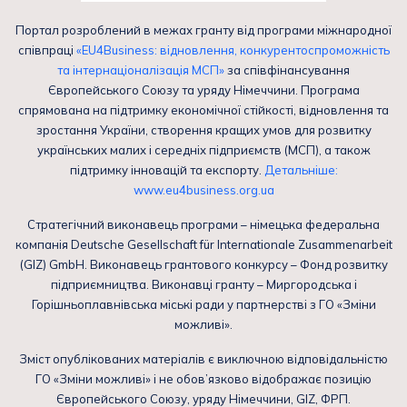
Портал розроблений в межах гранту від програми міжнародної
співпраці
«EU4Business: відновлення, конкурентоспроможність
та інтернаціоналізація МСП»
за співфінансування
Європейського Союзу та уряду Німеччини. Програма
спрямована на підтримку економічної стійкості, відновлення та
зростання України, створення кращих умов для розвитку
українських малих і середніх підприємств (МСП), а також
підтримку інновацій та експорту.
Детальніше:
www.eu4business.org.ua
Стратегічний виконавець програми – німецька федеральна
компанія Deutsche Gesellschaft für Internationale Zusammenarbeit
(GIZ) GmbH. Виконавець грантового конкурсу – Фонд розвитку
підприємництва. Виконавці гранту – Миргородська і
Горішньоплавнівська міські ради у партнерстві з ГО «Зміни
можливі».
Зміст опублікованих матеріалів є виключною відповідальністю
ГО «Зміни можливі» і не обов’язково відображає позицію
Європейського Союзу, уряду Німеччини, GIZ, ФРП.