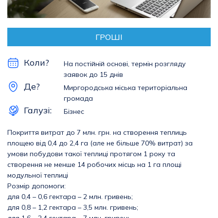
ГРОШІ
Коли?
На постійній основі, термін розгляду
заявок до 15 днів
Де?
Миргородська міська територіальна
громада
Галузі:
Бізнес
Покриття витрат до 7 млн. грн. на створення теплиць
площею від 0,4 до 2,4 га (але не більше 70% витрат) за
умови побудови такої теплиці протягом 1 року та
створення не менше 14 робочих місць на 1 га площі
модульної теплиці
Розмір допомоги:
для 0,4 – 0,6 гектара – 2 млн. гривень;
для 0,8 – 1,2 гектара – 3,5 млн. гривень;