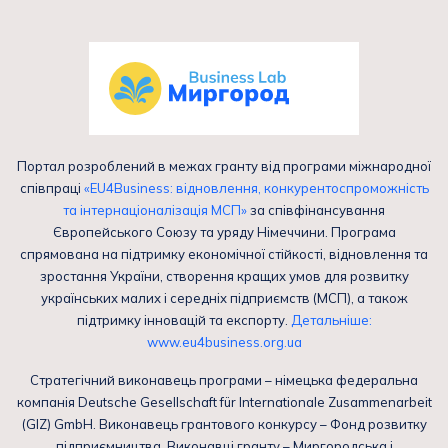
Портал розроблений в межах гранту від програми міжнародної
співпраці
«EU4Business: відновлення, конкурентоспроможність
та інтернаціоналізація МСП»
за співфінансування
Європейського Союзу та уряду Німеччини. Програма
спрямована на підтримку економічної стійкості, відновлення та
зростання України, створення кращих умов для розвитку
українських малих і середніх підприємств (МСП), а також
підтримку інновацій та експорту.
Детальніше:
www.eu4business.org.ua
Стратегічний виконавець програми – німецька федеральна
компанія Deutsche Gesellschaft für Internationale Zusammenarbeit
(GIZ) GmbH. Виконавець грантового конкурсу – Фонд розвитку
підприємництва. Виконавці гранту – Миргородська і