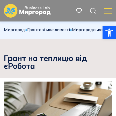
Відкри
Миргород
•
Грантові можливості
•
Миргородська міська
Грант на теплицю від
єРобота