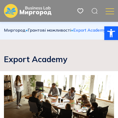
Відкри
Миргород
•
Грантові можливості
•
Export Academy
Export Academy