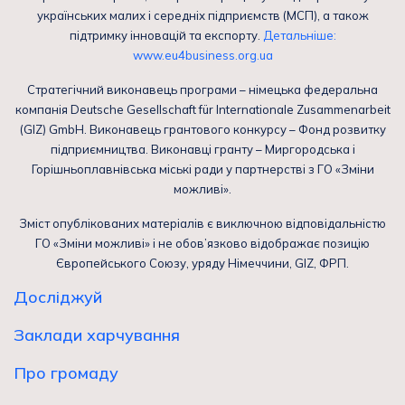
українських малих і середніх підприємств (МСП), а також
підтримку інновацій та експорту.
Детальніше:
www.eu4business.org.ua
Стратегічний виконавець програми – німецька федеральна
компанія Deutsche Gesellschaft für Internationale Zusammenarbeit
(GIZ) GmbH. Виконавець грантового конкурсу – Фонд розвитку
підприємництва. Виконавці гранту – Миргородська і
Горішньоплавнівська міські ради у партнерстві з ГО «Зміни
можливі».
Зміст опублікованих матеріалів є виключною відповідальністю
ГО «Зміни можливі» і не обов’язково відображає позицію
Європейського Союзу, уряду Німеччини, GIZ, ФРП.
Досліджуй
Заклади харчування
Про громаду